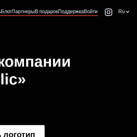
ь
Блог
Партнеры
В подарок
Поддержка
Войти
Ru
 компании
lic»
 логотип