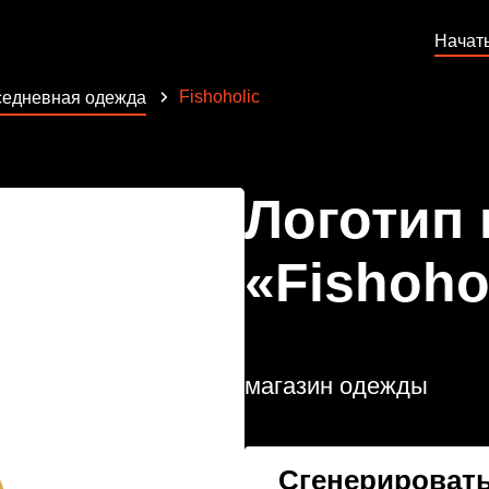
Начат
Fishoholic
едневная одежда
Логотип
«Fishoho
магазин одежды
Сгенерировать