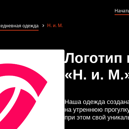
Начат
Н. и. М.
едневная одежда
Логотип
«Н. и. М.
Наша одежда создана
на утреннюю прогулку
при этом свой уникал