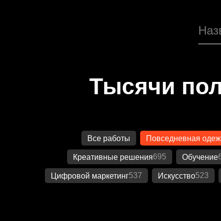
Тысячи пол
Все работы
Повседневная оде
695
Креативные решения
Обучение
537
523
Цифровой маркетинг
Искусство