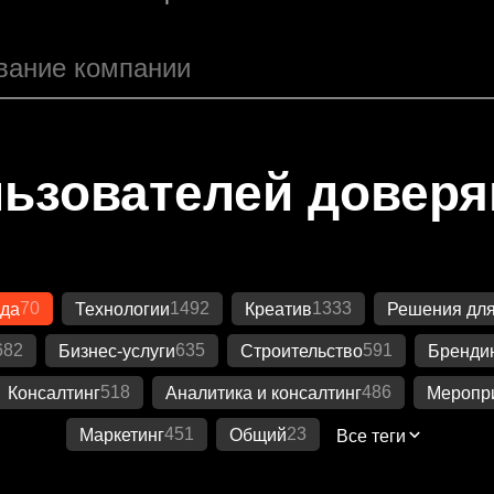
ьзователей довер
70
1492
1333
жда
Технологии
Креатив
Решения для
682
635
591
Бизнес-услуги
Строительство
Бренди
518
486
Консалтинг
Аналитика и консалтинг
Меропр
451
23
Маркетинг
Общий
Все теги