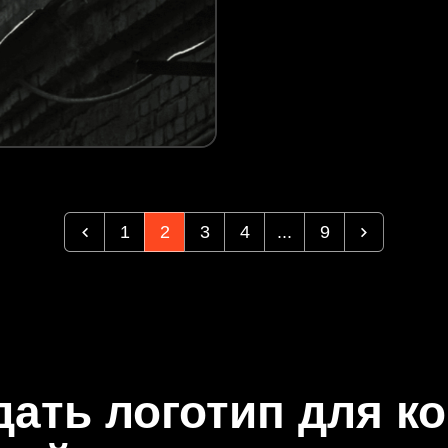
1
2
3
4
...
9
дать логотип для к