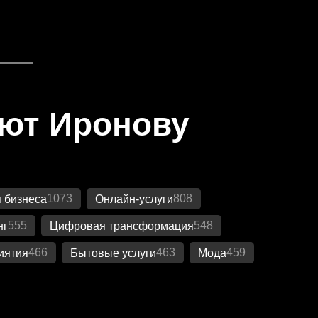
яют Иронову
1073
808
 бизнеса
Онлайн-услуги
555
548
нг
Цифровая трансформация
466
463
459
иятия
Бытовые услуги
Мода