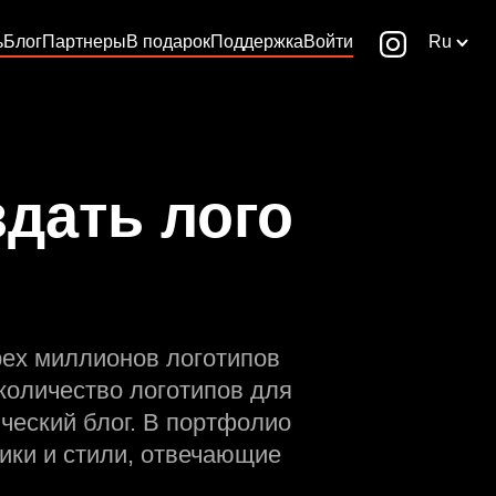
ь
Блог
Партнеры
В подарок
Поддержка
Войти
Ru
дать лого
рех миллионов логотипов
количество логотипов для
ческий блог. В портфолио
ики и стили, отвечающие