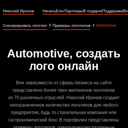
Николай Иронов
Начать
Блог
Партнеры
В подарок
Поддержка
Во
Automotive
Сгенерировать логотип
Примеры логотипов
Automotive, создать
лого онлайн
Вне зависимости от сферы бизнеса на сайте
представлено более трех миллионов логотипов
из 70 различных отраслей. Николай Иронов создает
неограниченное количество логотипов для любого
предприятия, будь то строительная компания или
гастрономический блог. В портфолио представлены
примеры логотипов, охватывающих различные