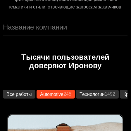
тематики и стили, отвечающие запросам заказчиков.
Тысячи пользователей
доверяют Иронову
245
1492
Все работы
Automotive
Технологии
Кр