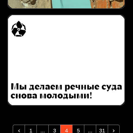
1
...
3
4
5
...
31