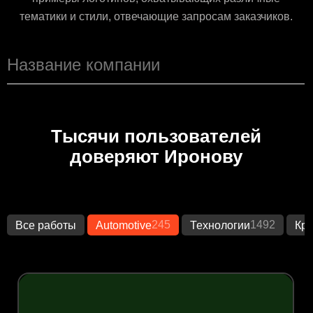
тематики и стили, отвечающие запросам заказчиков.
Тысячи пользователей
доверяют Иронову
245
1492
Все работы
Automotive
Технологии
Кр