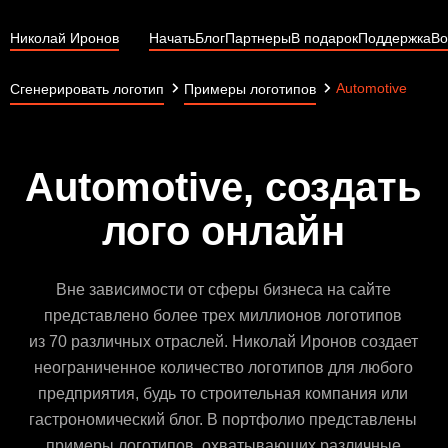
Николай Иронов
Начать
Блог
Партнеры
В подарок
Поддержка
Во
Automotive
Сгенерировать логотип
Примеры логотипов
Automotive, создать
лого онлайн
Вне зависимости от сферы бизнеса на сайте
представлено более трех миллионов логотипов
из 70 различных отраслей. Николай Иронов создает
неограниченное количество логотипов для любого
предприятия, будь то строительная компания или
гастрономический блог. В портфолио представлены
примеры логотипов, охватывающих различные