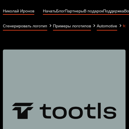
Николай Иронов
Начать
Блог
Партнеры
В подарок
Поддержка
Во
too
Сгенерировать логотип
Примеры логотипов
Automotive