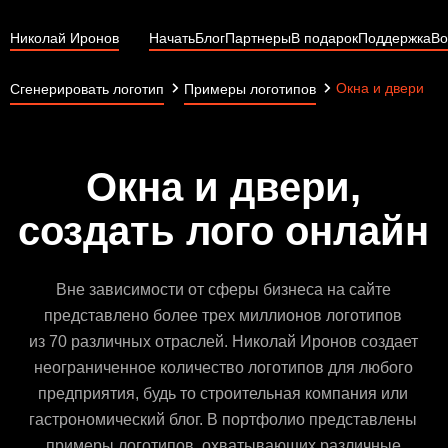
Николай Иронов
Начать
Блог
Партнеры
В подарок
Поддержка
Во
Окна и двери
Сгенерировать логотип
Примеры логотипов
Окна и двери,
создать лого онлайн
Вне зависимости от сферы бизнеса на сайте
представлено более трех миллионов логотипов
из 70 различных отраслей. Николай Иронов создает
неограниченное количество логотипов для любого
предприятия, будь то строительная компания или
гастрономический блог. В портфолио представлены
примеры логотипов, охватывающих различные