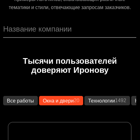
тематики и стили, отвечающие запросам заказчиков.
Тысячи пользователей
доверяют Иронову
20
1492
Все работы
Окна и двери
Технологии
К