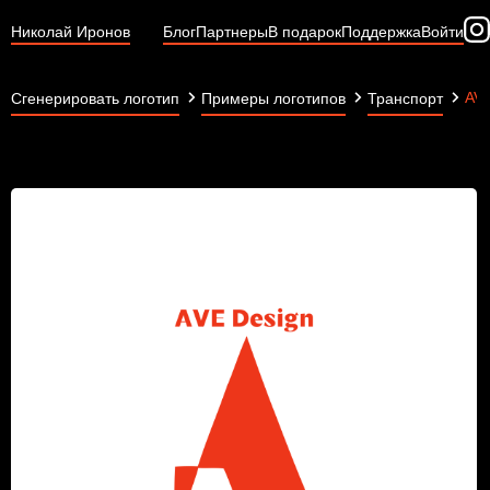
Николай Иронов
Блог
Партнеры
В подарок
Поддержка
Войти
AVE
Сгенерировать логотип
Примеры логотипов
Транспорт