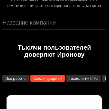
тематики и стили, отвечающие запросам заказчиков.
Тысячи пользователей
доверяют Иронову
20
1492
Все работы
Окна и двери
Технологии
К