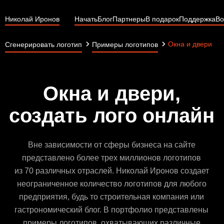
Николай Иронов
Начать
Блог
Партнеры
В подарок
Поддержка
Во
Окна и двери
Сгенерировать логотип
Примеры логотипов
Окна и двери,
создать лого онлайн
Вне зависимости от сферы бизнеса на сайте
представлено более трех миллионов логотипов
из 70 различных отраслей. Николай Иронов создает
неограниченное количество логотипов для любого
предприятия, будь то строительная компания или
гастрономический блог. В портфолио представлены
примеры логотипов, охватывающих различные