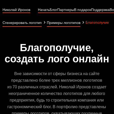
Николай Иронов
Начать
Блог
Партнеры
В подарок
Поддержка
Во
Благополучие
Сгенерировать логотип
Примеры логотипов
Благополучие,
создать лого онлайн
Вне зависимости от сферы бизнеса на сайте
представлено более трех миллионов логотипов
из 70 различных отраслей. Николай Иронов создает
неограниченное количество логотипов для любого
предприятия, будь то строительная компания или
гастрономический блог. В портфолио представлены
примеры логотипов, охватывающих различные