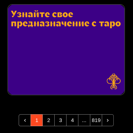
1
2
3
4
...
819