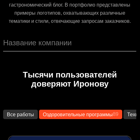
гастрономический блог. В портфолио представлены
примеры логотипов, охватывающих различные
тематики и стили, отвечающие запросам заказчиков.
Тысячи пользователей
доверяют Иронову
89
Все работы
Оздоровительные программы
Техн