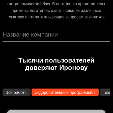
гастрономический блог. В портфолио представлены
примеры логотипов, охватывающих различные
тематики и стили, отвечающие запросам заказчиков.
Тысячи пользователей
доверяют Иронову
89
Все работы
Оздоровительные программы
Техн