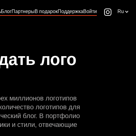
ь
Блог
Партнеры
В подарок
Поддержка
Войти
Ru
дать лого
рех миллионов логотипов
количество логотипов для
ческий блог. В портфолио
ики и стили, отвечающие