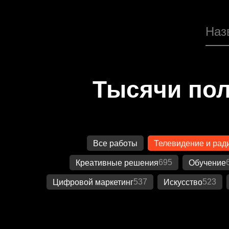
Тысячи пол
Все работы
Телевидение и рад
695
Креативные решения
Обучение
537
523
Цифровой маркетинг
Искусство