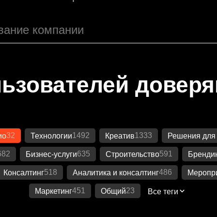
ьзователей довер
32
1492
1333
ио
Технологии
Креатив
Решения для
682
635
591
Бизнес-услуги
Строительство
Бренди
518
486
Консалтинг
Аналитика и консалтинг
Меропр
451
23
Маркетинг
Общий
Все теги