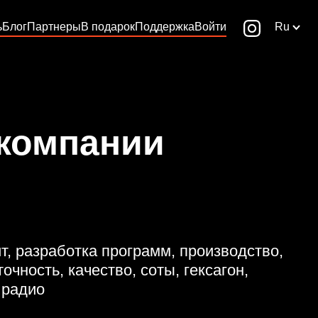
ь
Блог
Партнеры
В подарок
Поддержка
Войти
Ru
 компании
ит, разработка программ, производство,
очность, качество, соты, гексагон,
 радио