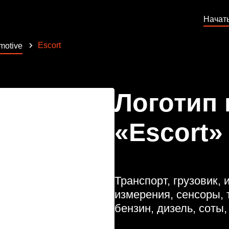
Начат
Escort
motive
Логотип
«Escort»
Транспорт, грузовик, 
измерения, сенсоры, т
бензин, дизель, соты,