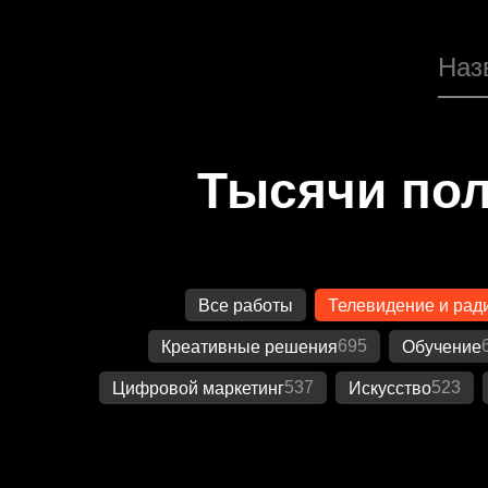
Тысячи пол
Все работы
Телевидение и рад
695
Креативные решения
Обучение
537
523
Цифровой маркетинг
Искусство