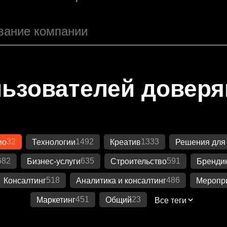
ьзователей довер
32
1492
1333
ио
Технологии
Креатив
Решения для
682
635
591
Бизнес-услуги
Строительство
Бренди
518
486
Консалтинг
Аналитика и консалтинг
Меропр
451
23
Маркетинг
Общий
Все теги