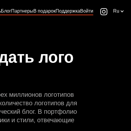
ь
Блог
Партнеры
В подарок
Поддержка
Войти
Ru
дать лого
рех миллионов логотипов
количество логотипов для
ческий блог. В портфолио
ики и стили, отвечающие