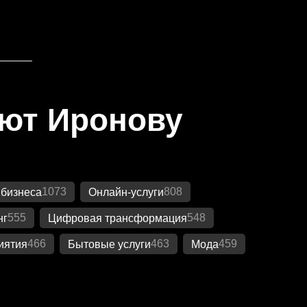
яют Иронову
1073
808
 бизнеса
Онлайн-услуги
555
548
нг
Цифровая трансформация
466
463
459
иятия
Бытовые услуги
Мода