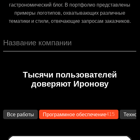
гастрономический блог. В портфолио представлены
примеры логотипов, охватывающих различные
тематики и стили, отвечающие запросам заказчиков.
Тысячи пользователей
доверяют Иронову
415
Все работы
Программное обеспечение
Технол