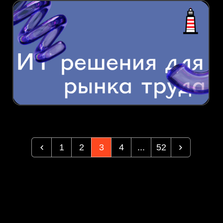
1
2
3
4
...
52