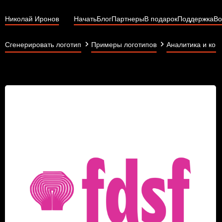
Николай Иронов
Начать
Блог
Партнеры
В подарок
Поддержка
Во
Сгенерировать логотип
Примеры логотипов
Аналитика и кон