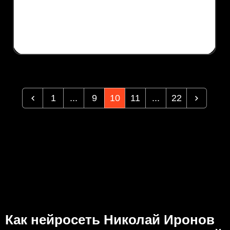
1
...
9
10
11
...
22
Как нейросеть Николай Иронов