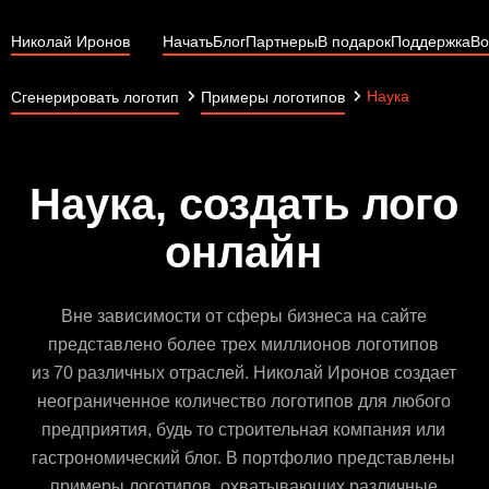
Николай Иронов
Начать
Блог
Партнеры
В подарок
Поддержка
Во
Наука
Сгенерировать логотип
Примеры логотипов
Наука, создать лого
онлайн
Вне зависимости от сферы бизнеса на сайте
представлено более трех миллионов логотипов
из 70 различных отраслей. Николай Иронов создает
неограниченное количество логотипов для любого
предприятия, будь то строительная компания или
гастрономический блог. В портфолио представлены
примеры логотипов, охватывающих различные