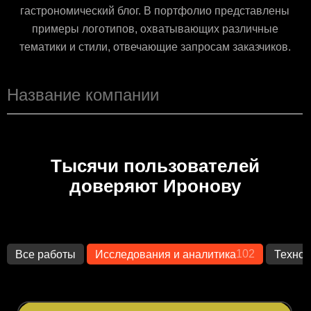
гастрономический блог. В портфолио представлены
примеры логотипов, охватывающих различные
тематики и стили, отвечающие запросам заказчиков.
Тысячи пользователей
доверяют Иронову
102
Все работы
Исследования и аналитика
Технол