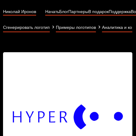
Николай Иронов
Начать
Блог
Партнеры
В подарок
Поддержка
Во
Сгенерировать логотип
Примеры логотипов
Аналитика и кон