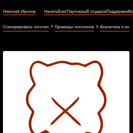
Николай Иронов
Начать
Блог
Партнеры
В подарок
Поддержка
Во
Сгенерировать логотип
Примеры логотипов
Аналитика и кон