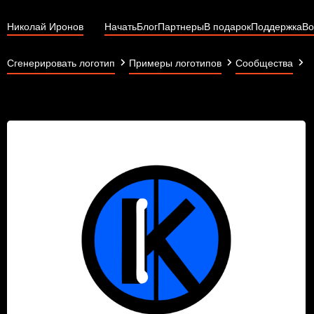
Николай Иронов
Начать
Блог
Партнеры
В подарок
Поддержка
Во
И
Сгенерировать логотип
Примеры логотипов
Сообщества