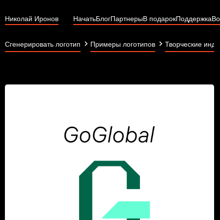
Николай Иронов
Начать
Блог
Партнеры
В подарок
Поддержка
Во
Сгенерировать логотип
Примеры логотипов
Творческие инду