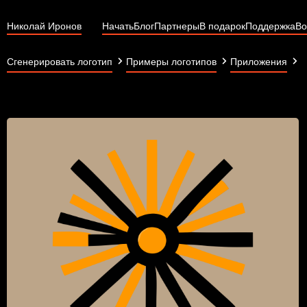
Николай Иронов
Начать
Блог
Партнеры
В подарок
Поддержка
Во
Y
Сгенерировать логотип
Примеры логотипов
Приложения