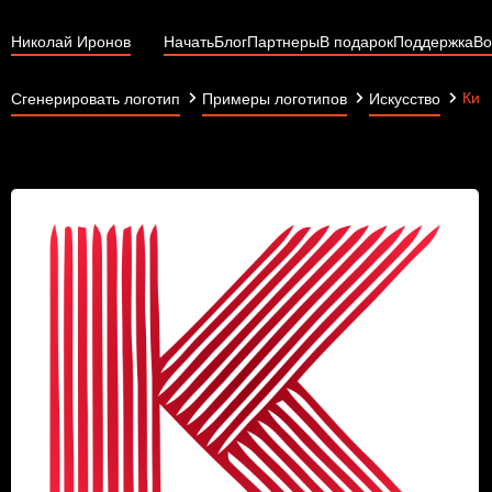
Николай Иронов
Начать
Блог
Партнеры
В подарок
Поддержка
Во
Кир
Сгенерировать логотип
Примеры логотипов
Искусство