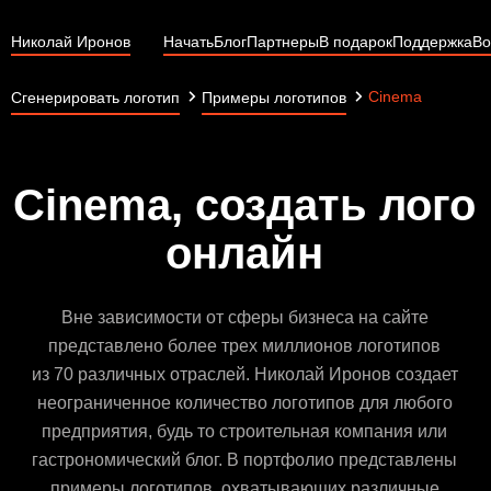
Николай Иронов
Начать
Блог
Партнеры
В подарок
Поддержка
Во
Cinema
Сгенерировать логотип
Примеры логотипов
Cinema, создать лого
онлайн
Вне зависимости от сферы бизнеса на сайте
представлено более трех миллионов логотипов
из 70 различных отраслей. Николай Иронов создает
неограниченное количество логотипов для любого
предприятия, будь то строительная компания или
гастрономический блог. В портфолио представлены
примеры логотипов, охватывающих различные