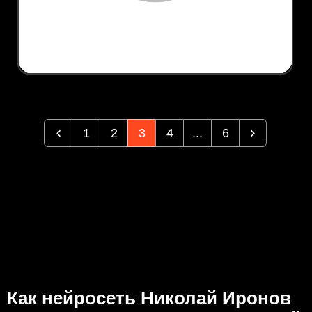
1
2
3
4
...
6
Как нейросеть Николай Иронов