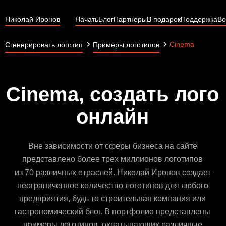
Николай Иронов
Начать
Блог
Партнеры
В подарок
Поддержка
Во
Cinema
Сгенерировать логотип
Примеры логотипов
Cinema, создать лого
онлайн
Вне зависимости от сферы бизнеса на сайте
представлено более трех миллионов логотипов
из 70 различных отраслей. Николай Иронов создает
неограниченное количество логотипов для любого
предприятия, будь то строительная компания или
гастрономический блог. В портфолио представлены
примеры логотипов, охватывающих различные