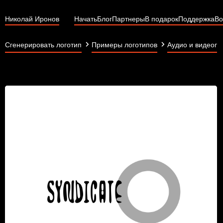
Николай Иронов
Начать
Блог
Партнеры
В подарок
Поддержка
Во
Сгенерировать логотип
Примеры логотипов
Аудио и видеопр