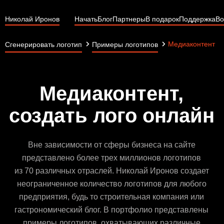
Николай Иронов
Начать
Блог
Партнеры
В подарок
Поддержка
Во
Медиаконтент
Сгенерировать логотип
Примеры логотипов
Медиаконтент,
создать лого онлайн
Вне зависимости от сферы бизнеса на сайте
представлено более трех миллионов логотипов
из 70 различных отраслей. Николай Иронов создает
неограниченное количество логотипов для любого
предприятия, будь то строительная компания или
гастрономический блог. В портфолио представлены
примеры логотипов, охватывающих различные