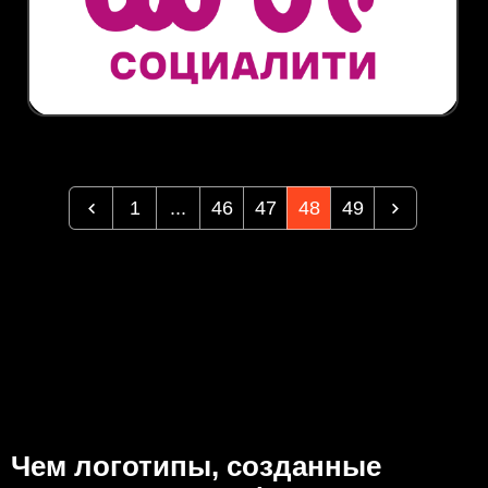
1
...
46
47
48
49
Чем логотипы, созданные