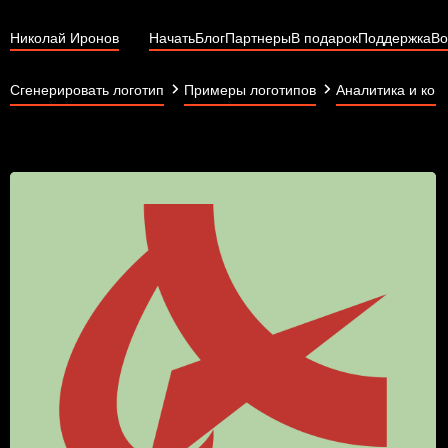
Николай Иронов
Начать
Блог
Партнеры
В подарок
Поддержка
Во
Сгенерировать логотип
Примеры логотипов
Аналитика и кон