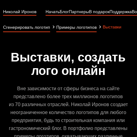
Николай Иронов
Начать
Блог
Партнеры
В подарок
Поддержка
Во
Выставки
Сгенерировать логотип
Примеры логотипов
Выставки, создать
лого онлайн
Вне зависимости от сферы бизнеса на сайте
представлено более трех миллионов логотипов
из 70 различных отраслей. Николай Иронов создает
неограниченное количество логотипов для любого
предприятия, будь то строительная компания или
гастрономический блог. В портфолио представлены
примеры логотипов, охватывающих различные