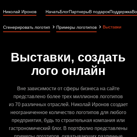
Николай Иронов
Начать
Блог
Партнеры
В подарок
Поддержка
Во
Выставки
Сгенерировать логотип
Примеры логотипов
Выставки, создать
лого онлайн
Вне зависимости от сферы бизнеса на сайте
представлено более трех миллионов логотипов
из 70 различных отраслей. Николай Иронов создает
неограниченное количество логотипов для любого
предприятия, будь то строительная компания или
гастрономический блог. В портфолио представлены
примеры логотипов, охватывающих различные