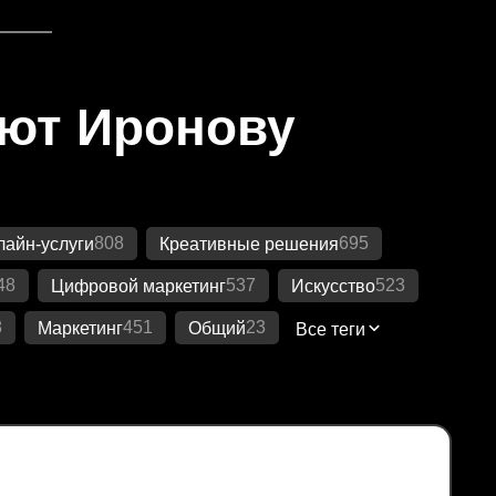
яют Иронову
808
695
айн-услуги
Креативные решения
48
537
523
Цифровой маркетинг
Искусство
8
451
23
Маркетинг
Общий
Все теги