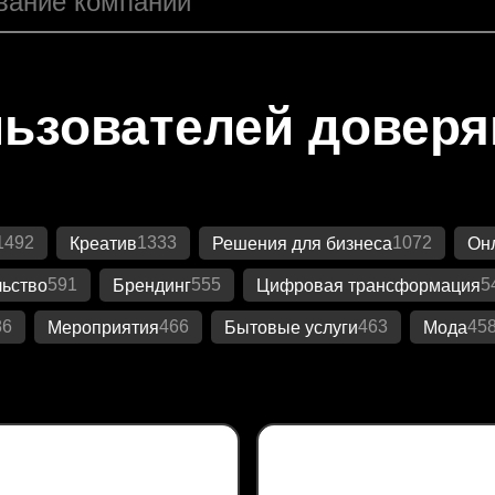
ьзователей довер
1492
1333
1072
Креатив
Решения для бизнеса
Онл
591
555
5
ьство
Брендинг
Цифровая трансформация
86
466
463
45
Мероприятия
Бытовые услуги
Мода