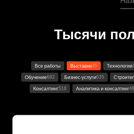
Тысячи пол
35
Все работы
Выставки
Технологии
682
635
Обучение
Бизнес-услуги
Строител
518
4
Консалтинг
Аналитика и консалтинг