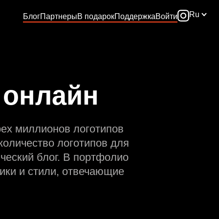
Ru
Блог
Партнеры
В подарок
Поддержка
Войти
 онлайн
рех миллионов логотипов
количество логотипов для
ческий блог. В портфолио
ики и стили, отвечающие