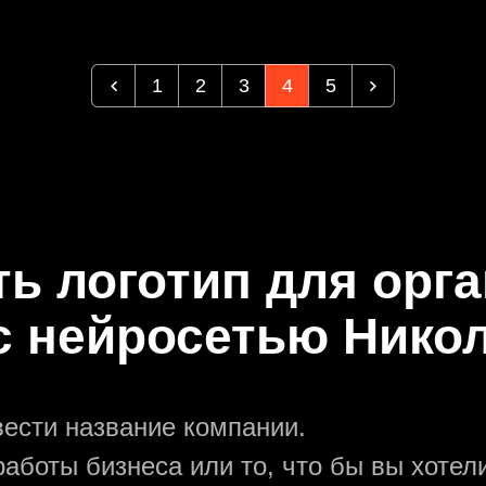
1
2
3
4
5
ть логотип для орг
с нейросетью Нико
вести название компании.
аботы бизнеса или то, что бы вы хотели