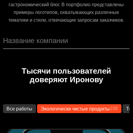
гастрономический блог. В портфолио представлены
примеры логотипов, охватывающих различные
тематики и стили, отвечающие запросам заказчиков.
Тысячи пользователей
доверяют Иронову
108
Все работы
Экологически чистые продукты
Те