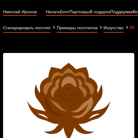
Николай Иронов
Начать
Блог
Партнеры
В подарок
Поддержка
Во
MRI
Сгенерировать логотип
Примеры логотипов
Искусство