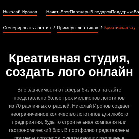
Николай Иронов
Начать
Блог
Партнеры
В подарок
Поддержка
Во
Креативная студ
Сгенерировать логотип
Примеры логотипов
Креативная студия,
создать лого онлайн
Вне зависимости от сферы бизнеса на сайте
представлено более трех миллионов логотипов
из 70 различных отраслей. Николай Иронов создает
неограниченное количество логотипов для любого
предприятия, будь то строительная компания или
гастрономический блог. В портфолио представлены
примеры логотипов, охватывающих различные