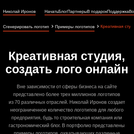
Николай Иронов
Начать
Блог
Партнеры
В подарок
Поддержка
Во
Креативная студ
Сгенерировать логотип
Примеры логотипов
Креативная студия,
создать лого онлайн
Вне зависимости от сферы бизнеса на сайте
представлено более трех миллионов логотипов
из 70 различных отраслей. Николай Иронов создает
неограниченное количество логотипов для любого
предприятия, будь то строительная компания или
гастрономический блог. В портфолио представлены
примеры логотипов, охватывающих различные