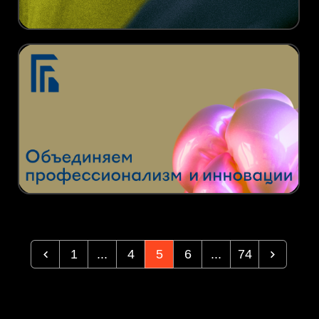
1
...
4
5
6
...
74