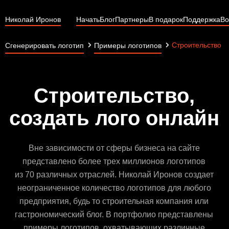
Николай Иронов
Начать
Блог
Партнеры
В подарок
Поддержка
Во
Строительство
Сгенерировать логотип
Примеры логотипов
Строительство,
создать лого онлайн
Вне зависимости от сферы бизнеса на сайте
представлено более трех миллионов логотипов
из 70 различных отраслей. Николай Иронов создает
неограниченное количество логотипов для любого
предприятия, будь то строительная компания или
гастрономический блог. В портфолио представлены
примеры логотипов, охватывающих различные