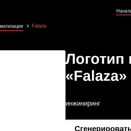
Начат
Falaza
матизация
Логотип
«Falaza»
инжиниринг
Сгенерировать