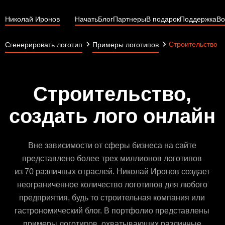
Николай Иронов
Начать
Блог
Партнеры
В подарок
Поддержка
Во
Строительство
Сгенерировать логотип
Примеры логотипов
Строительство,
создать лого онлайн
Вне зависимости от сферы бизнеса на сайте
представлено более трех миллионов логотипов
из 70 различных отраслей. Николай Иронов создает
неограниченное количество логотипов для любого
предприятия, будь то строительная компания или
гастрономический блог. В портфолио представлены
примеры логотипов, охватывающих различные