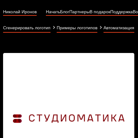
Николай Иронов
Начать
Блог
Партнеры
В подарок
Поддержка
Во
Сгенерировать логотип
Примеры логотипов
Автоматизация