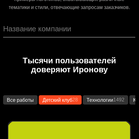
тематики и стили, отвечающие запросам заказчиков.
Тысячи пользователей
доверяют Иронову
28
1492
Все работы
Детский клуб
Технологии
Кр