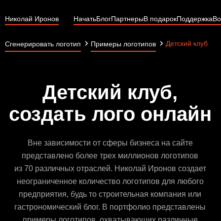
Николай Иронов
Начать
Блог
Партнеры
В подарок
Поддержка
Во
Детский клуб
Сгенерировать логотип
Примеры логотипов
Детский клуб,
создать лого онлайн
Вне зависимости от сферы бизнеса на сайте
представлено более трех миллионов логотипов
из 70 различных отраслей. Николай Иронов создает
неограниченное количество логотипов для любого
предприятия, будь то строительная компания или
гастрономический блог. В портфолио представлены
примеры логотипов, охватывающих различные