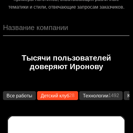
тематики и стили, отвечающие запросам заказчиков.
Тысячи пользователей
доверяют Иронову
28
1492
Все работы
Детский клуб
Технологии
Кр