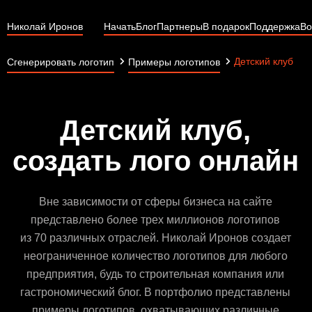
Николай Иронов
Начать
Блог
Партнеры
В подарок
Поддержка
Во
Детский клуб
Сгенерировать логотип
Примеры логотипов
Детский клуб,
создать лого онлайн
Вне зависимости от сферы бизнеса на сайте
представлено более трех миллионов логотипов
из 70 различных отраслей. Николай Иронов создает
неограниченное количество логотипов для любого
предприятия, будь то строительная компания или
гастрономический блог. В портфолио представлены
примеры логотипов, охватывающих различные