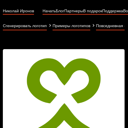
Николай Иронов
Начать
Блог
Партнеры
В подарок
Поддержка
Во
Сгенерировать логотип
Примеры логотипов
Повседневная о