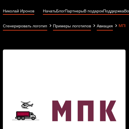
Николай Иронов
Начать
Блог
Партнеры
В подарок
Поддержка
Во
МПК
Сгенерировать логотип
Примеры логотипов
Авиация