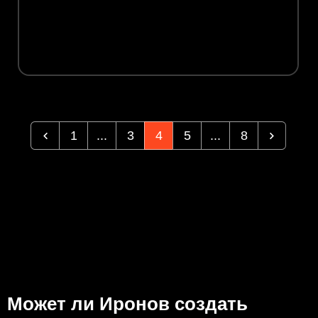
1
...
3
4
5
...
8
Может ли Иронов создать