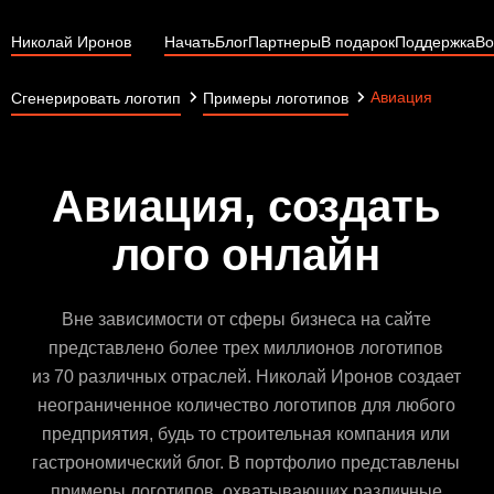
Николай Иронов
Начать
Блог
Партнеры
В подарок
Поддержка
Во
Авиация
Сгенерировать логотип
Примеры логотипов
Авиация, создать
лого онлайн
Вне зависимости от сферы бизнеса на сайте
представлено более трех миллионов логотипов
из 70 различных отраслей. Николай Иронов создает
неограниченное количество логотипов для любого
предприятия, будь то строительная компания или
гастрономический блог. В портфолио представлены
примеры логотипов, охватывающих различные