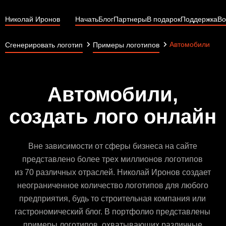
Николай Иронов
Начать
Блог
Партнеры
В подарок
Поддержка
Во
Автомобили
Сгенерировать логотип
Примеры логотипов
Автомобили,
создать лого онлайн
Вне зависимости от сферы бизнеса на сайте
представлено более трех миллионов логотипов
из 70 различных отраслей. Николай Иронов создает
неограниченное количество логотипов для любого
предприятия, будь то строительная компания или
гастрономический блог. В портфолио представлены
примеры логотипов, охватывающих различные