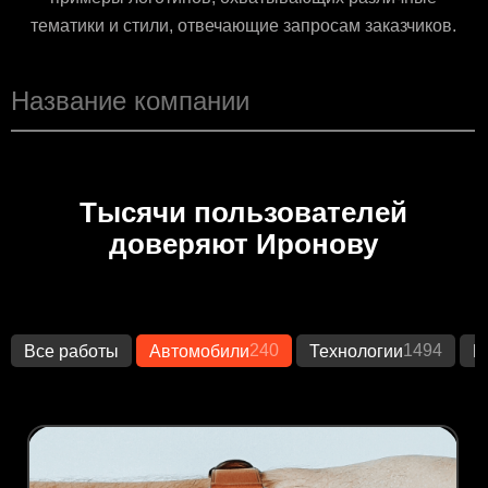
тематики и стили, отвечающие запросам заказчиков.
Тысячи пользователей
доверяют Иронову
240
1494
Все работы
Автомобили
Технологии
К