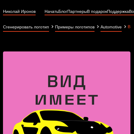
Николай Иронов
Начать
Блог
Партнеры
В подарок
Поддержка
Во
Ви
Сгенерировать логотип
Примеры логотипов
Automotive