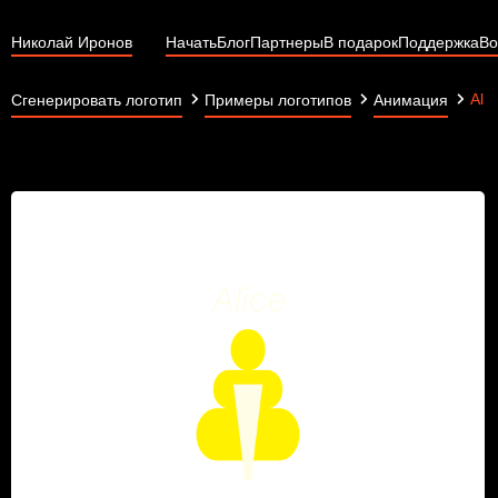
Николай Иронов
Начать
Блог
Партнеры
В подарок
Поддержка
Во
Ali
Сгенерировать логотип
Примеры логотипов
Анимация